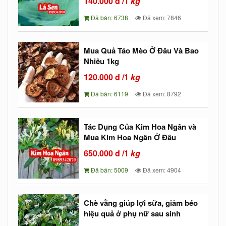
140.000
đ
/1
kg
Đã bán: 6738
Đã xem: 7846
Mua Quả Táo Mèo Ở Đâu Và Bao
Nhiêu 1kg
120.000
đ
/1
kg
Đã bán: 6119
Đã xem: 8792
Tác Dụng Của Kim Hoa Ngân và
Mua Kim Hoa Ngân Ở Đâu
650.000
đ
/1
kg
Đã bán: 5009
Đã xem: 4904
Chè vằng giúp lợi sữa, giảm béo
hiệu quả ở phụ nữ sau sinh