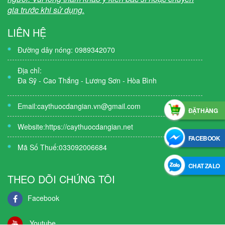
gia trước khi sử dụng.
LIÊN HỆ
Đường dây nóng: 0989342070
Địa chỉ:
Đa Sỹ - Cao Thắng - Lương Sơn - Hòa Bình
Email:
caythuocdangian.vn@gmail.com
ĐẶT HÀNG
Website:https://caythuocdangian.net
FACEBOOK
Mã Số Thuế:033092006684
CHAT ZALO
THEO DÕI CHÚNG TÔI
Facebook
Youtube