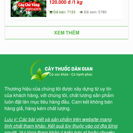
120.000
đ
/1
kg
Đã bán: 7133
Đã xem: 5780
XEM THÊM
Thương hiệu của chúng tôi được xây dựng từ uy tín
của khách hàng, với chúng tôi, chất lượng sản phẩm
luôn đặt lên mục tiêu hàng đầu. Cam kết không bán
hàng giả, hàng kém chất lượng.
Lưu ý: Các bài viết và sản phẩm trên website mang
tính chất tham khảo. Kết quả tùy thuộc vào cơ địa từng
người. Vui lòng tham khảo ý kiến bác sĩ hoặc chuyên