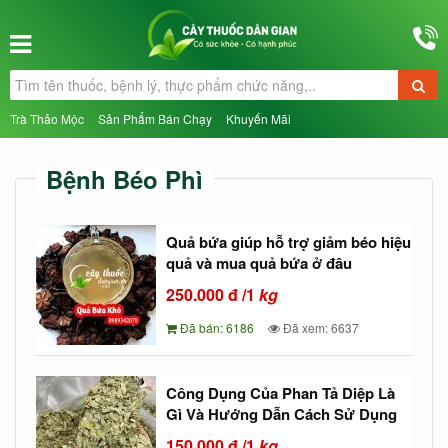
Trà Thảo Mộc
Sản Phẩm Bán Chạy
Khuyến Mãi
Bệnh Béo Phì
Quả bứa giúp hỗ trợ giảm béo hiệu
quả và mua quả bứa ở đâu
250.000
đ
/1
kg
Đã bán: 6186
Đã xem: 6637
Công Dụng Của Phan Tả Diệp Là
Gì Và Hướng Dẫn Cách Sử Dụng
150.000
đ
/1
kg