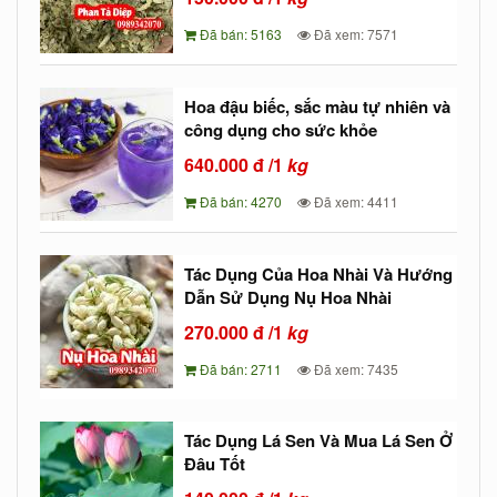
Đã bán: 5163
Đã xem: 7571
Hoa đậu biếc, sắc màu tự nhiên và
công dụng cho sức khỏe
640.000
đ
/1
kg
Đã bán: 4270
Đã xem: 4411
Tác Dụng Của Hoa Nhài Và Hướng
Dẫn Sử Dụng Nụ Hoa Nhài
270.000
đ
/1
kg
Đã bán: 2711
Đã xem: 7435
Tác Dụng Lá Sen Và Mua Lá Sen Ở
Đâu Tốt