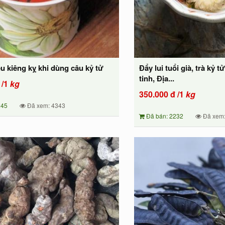
u kiêng kỵ khi dùng câu kỷ tử
Đẩy lui tuổi già, trà kỷ 
tinh, Địa...
/1
kg
350.000
đ
/1
kg
245
Đã xem: 4343
Đã bán: 2232
Đã xem: