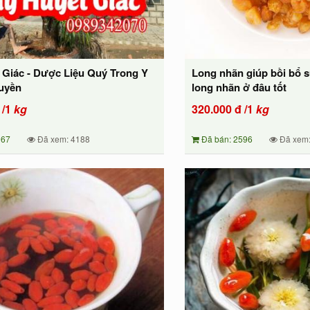
 Giác - Dược Liệu Quý Trong Y
Long nhãn giúp bồi bổ 
uyền
long nhãn ở đâu tốt
/1
kg
320.000
đ
/1
kg
967
Đã xem: 4188
Đã bán: 2596
Đã xem: