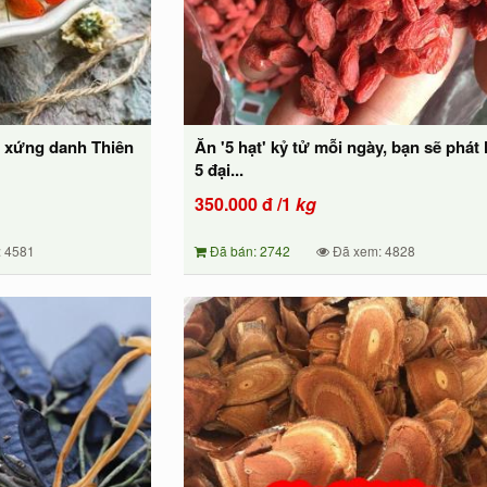
tử xứng danh Thiên
Ăn '5 hạt' kỷ tử mỗi ngày, bạn sẽ phát 
5 đại...
350.000
đ
/1
kg
 4581
Đã bán: 2742
Đã xem: 4828