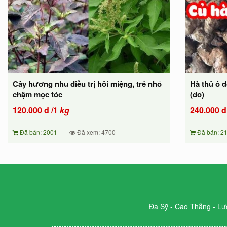
Cây hương nhu điều trị hôi miệng, trẻ nhỏ
Hà thủ ô 
chậm mọc tóc
(do)
120.000
đ
/1
kg
240.000
đ
Đã bán: 2001
Đã xem: 4700
Đã bán: 2
Đa Sỹ - Cao Thắng - Lư