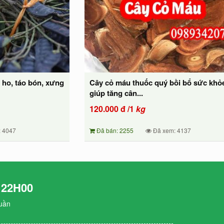
ị ho, táo bón, xưng
Cây cỏ máu thuốc quý bồi bổ sức khỏ
giúp tăng cân...
120.000
đ
/1
kg
 4047
Đã bán: 2255
Đã xem: 4137
 22H00
tuần