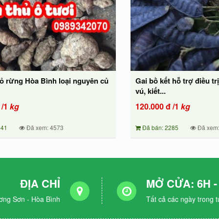
đỏ rừng Hòa Bình loại nguyên củ
Gai bồ kết hỗ trợ điều tr
vú, kiết...
/1
kg
120.000
đ
/1
kg
141
Đã xem: 4573
Đã bán: 2285
Đã xem:
ĐỊA CHỈ
MỞ CỬA: 6H -
ơng Sơn - Hòa Bình
Tất cả các ngày trong 