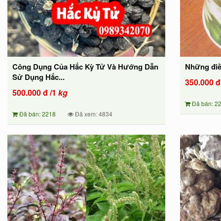
Công Dụng Của Hắc Kỳ Tử Và Hướng Dẫn
Những điề
Sử Dụng Hắc...
350.000
đ
500.000
đ
/1
kg
Đã bán: 2
Đã bán: 2218
Đã xem: 4834