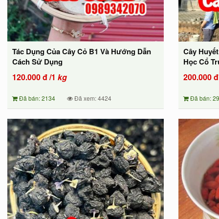
Tác Dụng Của Cây Cỏ B1 Và Hướng Dẫn
Cây Huyết
Cách Sử Dụng
Học Cổ Tr
120.000
đ
/1
kg
200.000
đ
Đã bán: 2134
Đã xem: 4424
Đã bán: 2