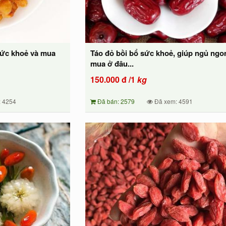
sức khoẻ và mua
Táo đỏ bồi bổ sức khoẻ, giúp ngủ ngo
mua ở đâu...
150.000
đ
/1
kg
 4254
Đã bán: 2579
Đã xem: 4591