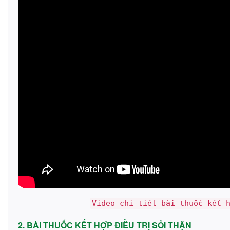
Video chi tiết bài thuốc kết 
2. BÀI THUỐC KẾT HỢP ĐIỀU TRỊ SỎI THẬN