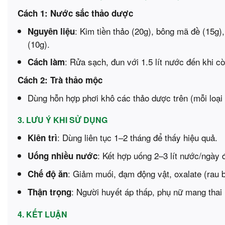
Cách 1: Nước sắc thảo dược
: Kim tiền thảo (20g), bông mã đề (15g),
Nguyên liệu
(10g).
: Rửa sạch, đun với 1.5 lít nước đến khi c
Cách làm
Cách 2: Trà thảo mộc
Dùng hỗn hợp phơi khô các thảo dược trên (mỗi loại 
3. LƯU Ý KHI SỬ DỤNG
: Dùng liên tục 1–2 tháng để thấy hiệu quả.
Kiên trì
: Kết hợp uống 2–3 lít nước/ngày đ
Uống nhiều nước
: Giảm muối, đạm động vật, oxalate (rau bi
Chế độ ăn
: Người huyết áp thấp, phụ nữ mang thai 
Thận trọng
4. KẾT LUẬN