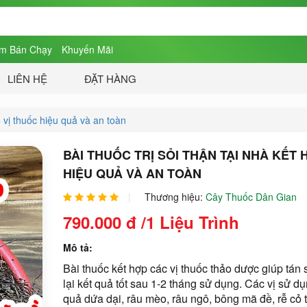
m Bán Chạy
Khuyến Mãi
LIÊN HỆ
ĐẶT HÀNG
 6 vị thuốc hiệu quả và an toàn
BÀI THUỐC TRỊ SỎI THẬN TẠI NHÀ KẾT 
HIỆU QUẢ VÀ AN TOÀN
Thương hiệu:
Cây Thuốc Dân Gian
790.000
đ
/1 Liệu Trình
Mô tả:
Bài thuốc kết hợp các vị thuốc thảo dược giúp tán
lại kết quả tốt sau 1-2 tháng sử dụng. Các vị sử dụ
quả dứa dại, râu mèo, râu ngô, bông mã đề, rễ cỏ tr