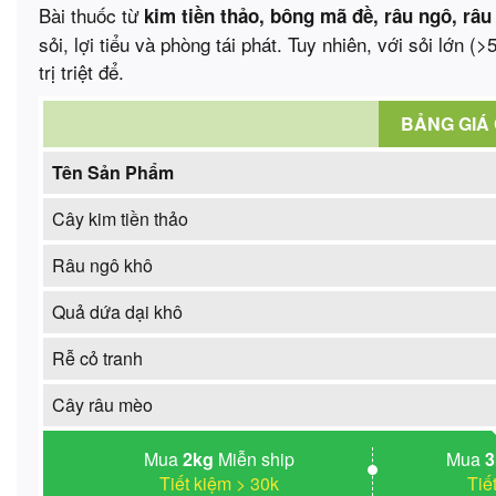
Bài thuốc từ
kim tiền thảo, bông mã đề, râu ngô, râu
sỏi, lợi tiểu và phòng tái phát. Tuy nhiên, với sỏi lớn
trị triệt để.
BẢNG GIÁ
Tên Sản Phẩm
Cây kim tiền thảo
Râu ngô khô
Quả dứa dại khô
Rễ cỏ tranh
Cây râu mèo
Mua
2kg
Miễn ship
Mua
Tiết kiệm > 30k
Tiế