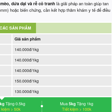
là giải pháp an toàn giúp tan
 mèo, dứa dại và rễ cỏ tranh
 (>5mm) hoặc biến chứng, cần kết hợp thăm khám y tế để điều
 CÁC SẢN PHẨM
Giá sản phẩm
140.000đ/1kg
140.000đ/1kg
140.000đ/1kg
150.000đ/1kg
130.000đ/1kg
3kg
Tặng 0.5kg
Mua
5kg
Tặng 1kg
t kiệm > 50k
Tiết kiệm > 100k