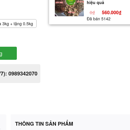
hiệu quả
0₫
560.000₫
Đã bán 5142
 3kg + tặng 0.5kg
g
/7):
0989342070
THÔNG TIN SẢN PHẨM