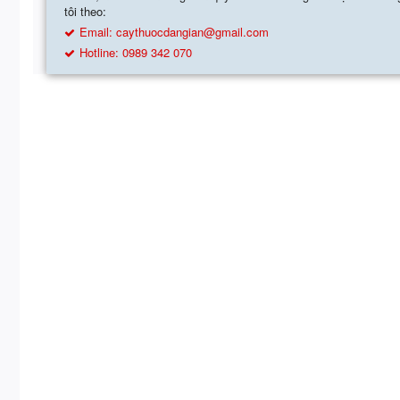
tôi theo:
Email:
caythuocdangian@gmail.com
Hotline: 0989 342 070