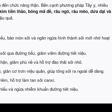
ng đến chức năng thận. Bên cạnh phương pháp Tây y, nhiều
kim tiền thảo, bông mã đề, râu ngô, râu mèo, dứa dại và
iệu quả.
i tiểu, bào mòn sỏi và ngăn ngừa hình thành sỏi mới nhờ hoạt
n sỏi qua đường tiểu, giảm viêm đường tiết niệu.
thận, giảm phù nề và hỗ trợ đào thải sỏi nhỏ.
u, giãn cơ trơn niệu quản, giúp tống sỏi ra ngoài dễ dàng.
viêm, hỗ trợ làm tan sỏi canxi.
i tiểu và ngừa nhiễm khuẩn đường tiết niệu.