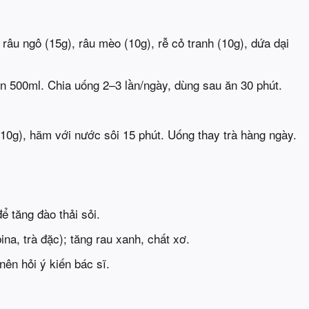
 râu ngô (15g), râu mèo (10g), rễ cỏ tranh (10g), dứa dại
òn 500ml. Chia uống 2–3 lần/ngày, dùng sau ăn 30 phút.
10g), hãm với nước sôi 15 phút. Uống thay trà hàng ngày.
ể tăng đào thải sỏi.
na, trà đặc); tăng rau xanh, chất xơ.
nên hỏi ý kiến bác sĩ.