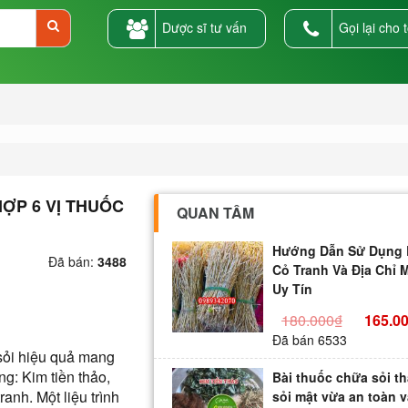
Dược sĩ tư vấn
Gọi lại cho t
HỢP 6 VỊ THUỐC
QUAN TÂM
Hướng Dẫn Sử Dụng 
Đã bán:
3488
Cỏ Tranh Và Địa Chỉ 
Uy Tín
180.000₫
165.0
Đã bán 6533
 sỏi hiệu quả mang
ng: Kim tiền thảo,
Bài thuốc chữa sỏi th
anh. Một liệu trình
sỏi mật vừa an toàn v