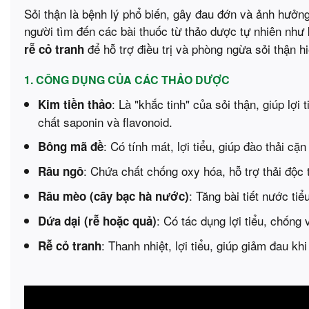
Sỏi thận là bệnh lý phổ biến, gây đau đớn và ảnh hưở
người tìm đến các bài thuốc từ thảo dược tự nhiên như
để hỗ trợ điều trị và phòng ngừa sỏi thận h
rễ cỏ tranh
1. CÔNG DỤNG CỦA CÁC THẢO DƯỢC
: Là "khắc tinh" của sỏi thận, giúp lợ
Kim tiền thảo
chất saponin và flavonoid.
: Có tính mát, lợi tiểu, giúp đào thải cặ
Bông mã đề
: Chứa chất chống oxy hóa, hỗ trợ thải độc 
Râu ngô
: Tăng bài tiết nước tiể
Râu mèo (cây bạc hà nước)
: Có tác dụng lợi tiểu, chống 
Dứa dại (rễ hoặc quả)
: Thanh nhiệt, lợi tiểu, giúp giảm đau kh
Rễ cỏ tranh