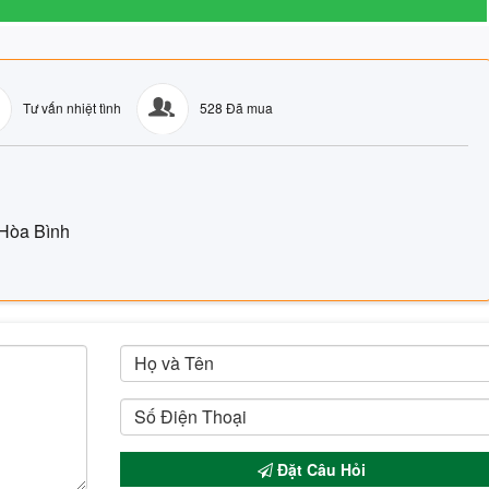
Tư vấn nhiệt tình
528 Đã mua
 Hòa Bình
Đặt Câu Hỏi